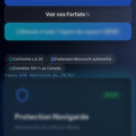
Voir nos Forfaits
Besoin d'aide ? Agent de support
RAPIDE
Conforme Loi 25
Partenaire Microsoft authentifié
Données 100 % au Canada
Depuis
2018
·
Mascouche, Qc, J7K 3C1
ACTIF
Protection Novigarde
Standard de sécurité par défaut.