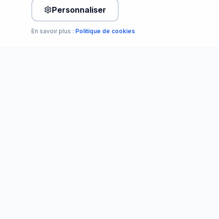
Personnaliser
En savoir plus :
Politique de cookies
LA DIFFÉRENCE EST SPECTACULAIRE
Avant Novitec vs Avec
Novitec
Voici ce qui change quand vous décidez de faire
confiance à des experts.