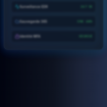
Surveillance EDR
24/7 OK
Sauvegarde 365
SYNC 100%
Identité MFA
SÉCURISÉ