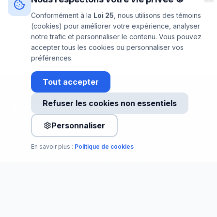
Conformément à la
Loi 25
, nous utilisons des témoins
(cookies) pour améliorer votre expérience, analyser
notre trafic et personnaliser le contenu. Vous pouvez
accepter tous les cookies ou personnaliser vos
préférences.
Tout accepter
Refuser les cookies non essentiels
Personnaliser
Votre partenaire TI de confiance au Québec. Nous sécurisons,
En savoir plus :
Politique de cookies
gérons et optimisons votre infrastructure pour que vous
puissiez vous concentrer sur votre entreprise.
SERVICES