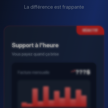
La différence est frappante
RÉACTIF
Support à l'heure
Vous payez quand ça brise
???$
Facture mensuelle