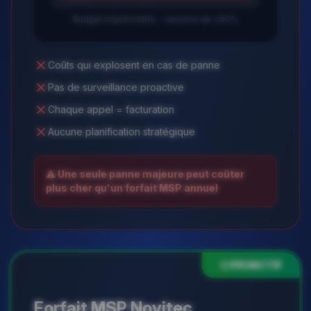
Budget imprévisible - variance de ±60%
Coûts qui explosent en cas de panne
Pas de surveillance proactive
Chaque appel = facturation
Aucune planification stratégique
⚠️ Une seule panne majeure peut coûter
plus cher qu'un forfait MSP annuel
PROACTIF
Forfait MSP Novitec