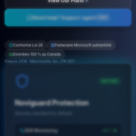
View Our Plans
Need help? Support agent
FAST
Conforme Loi 25
Partenaire Microsoft authentifié
Données 100 % au Canada
Depuis
2018
·
Mascouche, Qc, J7K 3C1
ACTIVE
Noviguard Protection
Security standard by default.
EDR Monitoring
24/7 OK