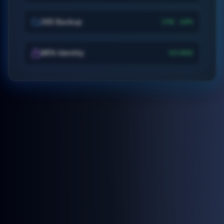
365 Backup
SYNC 100%
MFA Identity
SECURED